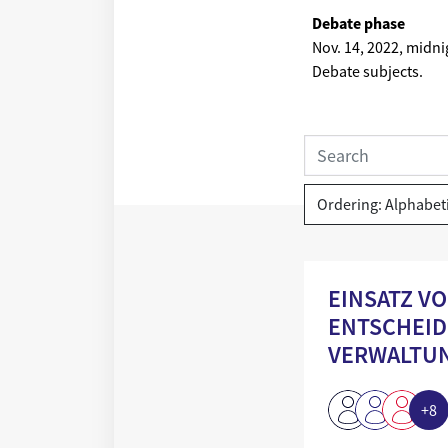
Debate phase
Nov. 14, 2022, midni
Debate subjects.
Ordering: Alphabet
Einsatz von KI zur A
EINSATZ V
ENTSCHEID
VERWALTU
+8