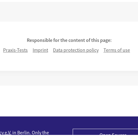
Responsible for the content of this page:
Praxis-Tests
Imprint
Data protection policy
Terms of use
y e.V.
in Berlin. Only the
Open Source