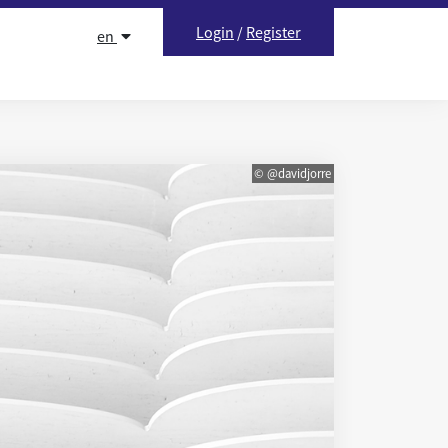
Login
/
Register
en
© @davidjorre